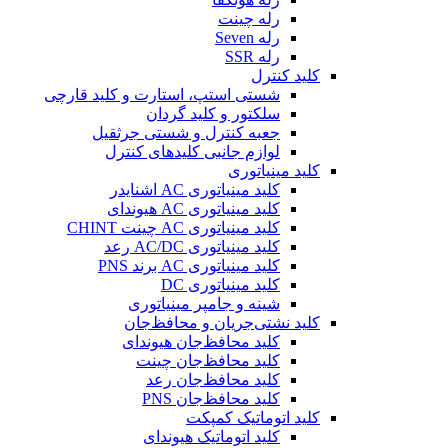
رله چینت
رله Seven
رله SSR
کلید کنترل
شستی استپ، استارت و کلید قارچی
سلکتور و کلید گردان
جعبه کنترل و شستی جرثقیل
لوازم جانبی کلیدهای کنترل
کلید مینیاتوری
کلید مینیاتوری AC اشنایدر
کلید مینیاتوری AC هیوندای
کلید مینیاتوری AC چینت CHINT
کلید مینیاتوری AC/DC رعد
کلید مینیاتوری AC برند PNS
کلید مینیاتوری DC
شینه و جامپر مینیاتوری
کلید نشتی‌جریان و محافظ‌جان
کلید محافظ‌جان هیوندای
کلید محافظ‌جان چینت
کلید محافظ‌جان رعد
کلید محافظ‌جان PNS
کلید اتوماتیک کمپکت
کلید اتوماتیک هیوندای