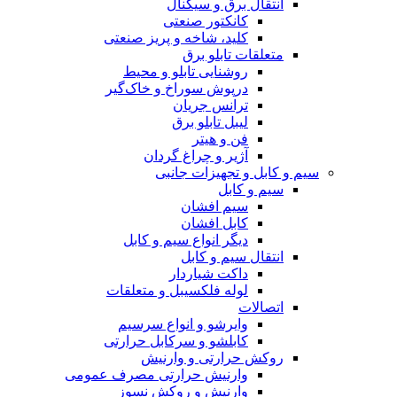
انتقال برق و سیگنال
کانکتور صنعتی
کلید، شاخه و پریز صنعتی
متعلقات تابلو برق
روشنایی تابلو و محیط
درپوش سوراخ و خاک‌گیر
ترانس جریان
لیبل تابلو برق
فن و هیتر
آژیر و چراغ گردان
سیم و کابل و تجهیزات جانبی
سیم و کابل
سیم افشان
کابل افشان
دیگر انواع سیم و کابل
انتقال سیم و کابل
داکت شیاردار
لوله فلکسیبل و متعلقات
اتصالات
وایرشو و انواع سرسیم
کابلشو و سرکابل حرارتی
روکش حرارتی و وارنیش
وارنیش حرارتی مصرف عمومی
وارنیش و روکش نسوز