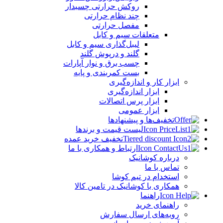
روکش حرارتی چسبدار
چند نظام حرارتی
مفصل حرارتی
متعلقات سیم و کابل
لیبل‌گذاری سیم و کابل
گلند و درپوش گلند
چسب برق و نوار آپارات
بست کمربندی و پایه
ابزار کار و اندازه‌گیری
ابزار اندازه‌گیری
ابزار پرس اتصالات
ابزار عمومی
تخفیف‌ها و پیشنهادها
لیست قیمت و برندها
تخفیف خرید عمده
ارتباط و همکاری با ما
درباره کوشانیک
تماس با ما
استخدام در تیم کوشا
همکاری با کوشانیک در تامین کالا
راهنما
راهنمای خرید
رویه‌های ارسال سفارش