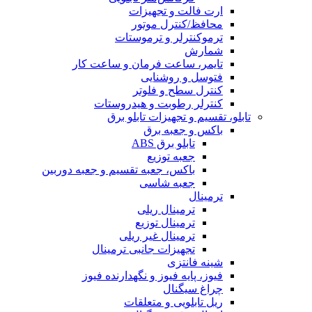
ارت فالت و تجهیزات
محافظ/کنترل موتور
ترموکنترلر و ترموستات
شمارش
تایمر، ساعت فرمان و ساعت کار
فتوسل و روشنایی
کنترل سطح و فلوتر
کنترلر رطوبت و هیدروستات
تابلو، تقسیم و تجهیزات تابلو برق
باکس و جعبه برق
تابلو برق ABS
جعبه توزیع
باکس، جعبه تقسیم و جعبه دوربین
جعبه شاسی
ترمینال
ترمینال ریلی
ترمینال توزیع
ترمینال غیر ریلی
تجهیزات جانبی ترمینال
شینه فانتزی
فیوز، پایه فیوز و نگهدارنده فیوز
چراغ سیگنال
ریل تابلویی و متعلقات