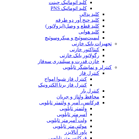
کلید اتوماتیک چینت
کلید اتوماتیک PNS
کلید پدالی
کلید چنج آور دو طرفه
کلید قطع و وصل(ایزولاتور)
کلید هوایی
لیمیت‌سوئیچ و میکروسوئیچ
تجهیزات بانک خازنی
کنتاکتور خازنی
رگولاتور بانک خازنی
خازن قدرت و سیلندری سه‌فاز
کنترلر و نمایشگر تابلویی
کنترل فاز
کنترل فاز شیوا امواج
کنترل فاز برنا الکترونیک
کنترل بار
محافظ ولتاژ و جریان
فرکانس، آمپر و ولتمتر تابلویی
ولتمتر تابلویی
آمپرمتر تابلویی
ولت آمپرمتر تابلویی
مولتی‌متر تابلویی
پاور آنالایزر
فرکانس‌متر تابلویی