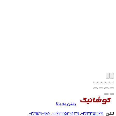
رفتن به بالا
تلفن
02633521691
,
02633539439
,
02691690986