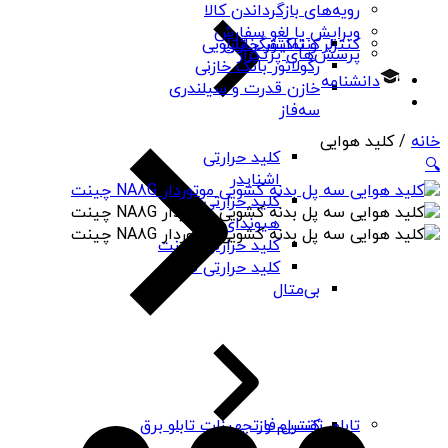
رویه‌های بازگرداندن کالا
ویرایش یا لغو سفارش
کنتاکتور خازنی
کنترلر و نمایشگر تابلویی
پرسش‌های پرتکرار
رگولاتور بانک خازنی
دانشنامه
خازن قدرت و سیلندری
سه‌فاز
خانه
/ کلید هوایی
کلید حرارتی
🔍
اشنایدر
کلید حرارتی
هیوندای
کلید حرارتی چینت
کلید حرارتی PNS
بی‌متال
کنترل فاز
تابلو، تقسیم و تجهیزات تابلو برق