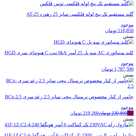
گلند مستقیم تک پیچ لوله فلکسی سایز 25 رهورد AT-25
موجود
110,850
تومان
بستن
کلید مینیاتوری AC سه پل 25 آمپر 6kA تیپ C هیوندای سری HGD
موجود
1,787,500
تومان
بستن
جامپر از کنار مخصوص ترمینال پیچی سایز 2.5 رعد سری BCx-2.5
موجود
5%
230,800
تومان
219,260
تومان
بستن
ماژول رله پی‌ال‌سی 230V تک کنتاکت 6 آمپر هونگفا 41F-1Z-C2-4-