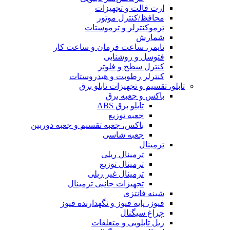
ارت فالت و تجهیزات
محافظ/کنترل موتور
ترموکنترلر و ترموستات
شمارش
تایمر، ساعت فرمان و ساعت کار
فتوسل و روشنایی
کنترل سطح و فلوتر
کنترلر رطوبت و هیدروستات
تابلو، تقسیم و تجهیزات تابلو برق
باکس و جعبه برق
تابلو برق ABS
جعبه توزیع
باکس، جعبه تقسیم و جعبه دوربین
جعبه شاسی
ترمینال
ترمینال ریلی
ترمینال توزیع
ترمینال غیر ریلی
تجهیزات جانبی ترمینال
شینه فانتزی
فیوز، پایه فیوز و نگهدارنده فیوز
چراغ سیگنال
ریل تابلویی و متعلقات