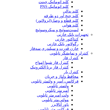
کلید اتوماتیک چینت
کلید اتوماتیک PNS
کلید پدالی
کلید چنج آور دو طرفه
کلید قطع و وصل(ایزولاتور)
کلید هوایی
لیمیت‌سوئیچ و میکروسوئیچ
تجهیزات بانک خازنی
کنتاکتور خازنی
رگولاتور بانک خازنی
خازن قدرت و سیلندری سه‌فاز
کنترلر و نمایشگر تابلویی
کنترل فاز
کنترل فاز شیوا امواج
کنترل فاز برنا الکترونیک
کنترل بار
محافظ ولتاژ و جریان
فرکانس، آمپر و ولتمتر تابلویی
ولتمتر تابلویی
آمپرمتر تابلویی
ولت آمپرمتر تابلویی
مولتی‌متر تابلویی
پاور آنالایزر
فرکانس‌متر تابلویی