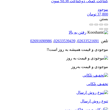
کنتاکت کمکی دوکنتاکت SE38 سون
موجود
37,800
تومان
بستن
رفتن به بالا
تلفن
02633521691
,
02633539439
,
02691690986
موجودی و قیمت همیشه به روز است!!
موجودی و قیمت به‌روز
تخفیف پلکانی
تنوع روش ارسال