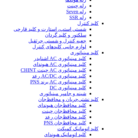
رله چینت
رله Seven
رله SSR
کلید کنترل
شستی استپ، استارت و کلید قارچی
سلکتور و کلید گردان
جعبه کنترل و شستی جرثقیل
لوازم جانبی کلیدهای کنترل
کلید مینیاتوری
کلید مینیاتوری AC اشنایدر
کلید مینیاتوری AC هیوندای
کلید مینیاتوری AC چینت CHINT
کلید مینیاتوری AC/DC رعد
کلید مینیاتوری AC برند PNS
کلید مینیاتوری DC
شینه و جامپر مینیاتوری
کلید نشتی‌جریان و محافظ‌جان
کلید محافظ‌جان هیوندای
کلید محافظ‌جان چینت
کلید محافظ‌جان رعد
کلید محافظ‌جان PNS
کلید اتوماتیک کمپکت
کلید اتوماتیک هیوندای