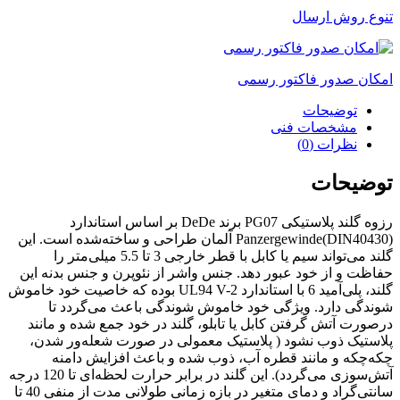
تنوع روش ارسال
امکان صدور فاکتور رسمی
توضیحات
مشخصات فنی
نظرات (0)
توضیحات
رزوه گلند پلاستیکی PG07 برند DeDe بر اساس استاندارد
Panzergewinde(DIN40430) آلمان طراحی و ساخته‌شده است. این
گلند می‌تواند سیم یا کابل با قطر خارجی 3 تا 5.5 میلی‌متر را
حفاظت و از خود عبور دهد. جنس واشر از نئوپرن و جنس بدنه این
گلند، پلی‌آمید 6 با استاندارد UL94 V-2 بوده که خاصیت خود خاموش
شوندگی دارد. ویژگی خود خاموش شوندگی باعث می‌گردد تا
درصورت آتش گرفتن کابل یا تابلو، گلند در خود جمع شده و مانند
پلاستیک ذوب نشود ( پلاستیک معمولی در صورت شعله‌ور شدن،
چکه‌چکه و مانند قطره آب، ذوب شده و باعث افزایش دامنه
آتش‌سوزی می‌گردد). این گلند در برابر حرارت لحظه‌ای تا 120 درجه
سانتی‌گراد و دمای متغیر در بازه زمانی طولانی مدت از منفی 40 تا