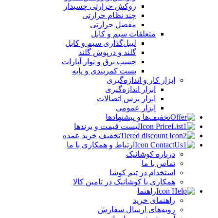
روکش حرارتی چسبدار
چند نظام حرارتی
مفصل حرارتی
متعلقات سیم و کابل
لیبل‌گذاری سیم و کابل
گلند و درپوش گلند
چسب برق و نوار آپارات
بست کمربندی و پایه
ابزار کار و اندازه‌گیری
ابزار اندازه‌گیری
ابزار پرس اتصالات
ابزار عمومی
تخفیف‌ها و پیشنهادها
لیست قیمت و برندها
تخفیف خرید عمده
ارتباط و همکاری با ما
درباره کوشانیک
تماس با ما
استخدام در تیم کوشا
همکاری با کوشانیک در تامین کالا
راهنما
راهنمای خرید
رویه‌های ارسال سفارش