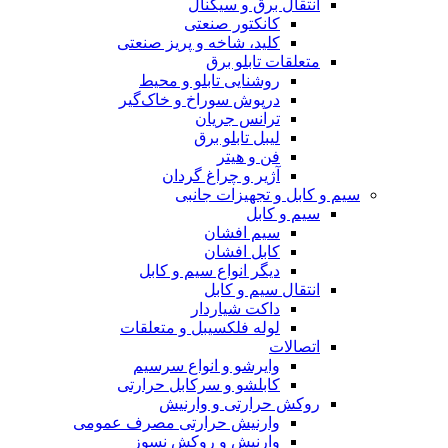
انتقال برق و سیگنال
کانکتور صنعتی
کلید، شاخه و پریز صنعتی
متعلقات تابلو برق
روشنایی تابلو و محیط
درپوش سوراخ و خاک‌گیر
ترانس جریان
لیبل تابلو برق
فن و هیتر
آژیر و چراغ گردان
سیم و کابل و تجهیزات جانبی
سیم و کابل
سیم افشان
کابل افشان
دیگر انواع سیم و کابل
انتقال سیم و کابل
داکت شیاردار
لوله فلکسیبل و متعلقات
اتصالات
وایرشو و انواع سرسیم
کابلشو و سرکابل حرارتی
روکش حرارتی و وارنیش
وارنیش حرارتی مصرف عمومی
وارنیش و روکش نسوز