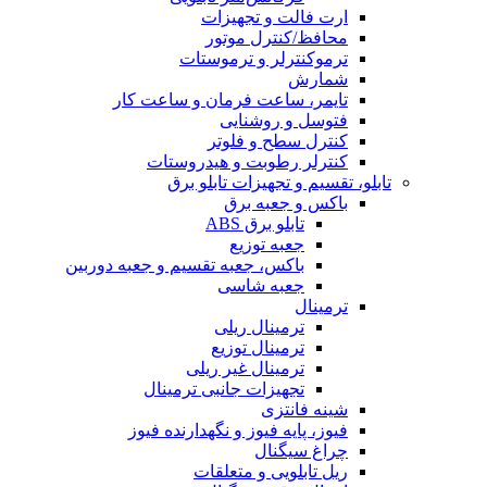
ارت فالت و تجهیزات
محافظ/کنترل موتور
ترموکنترلر و ترموستات
شمارش
تایمر، ساعت فرمان و ساعت کار
فتوسل و روشنایی
کنترل سطح و فلوتر
کنترلر رطوبت و هیدروستات
تابلو، تقسیم و تجهیزات تابلو برق
باکس و جعبه برق
تابلو برق ABS
جعبه توزیع
باکس، جعبه تقسیم و جعبه دوربین
جعبه شاسی
ترمینال
ترمینال ریلی
ترمینال توزیع
ترمینال غیر ریلی
تجهیزات جانبی ترمینال
شینه فانتزی
فیوز، پایه فیوز و نگهدارنده فیوز
چراغ سیگنال
ریل تابلویی و متعلقات