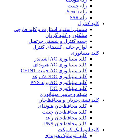
رله چینت
رله Seven
رله SSR
کلید کنترل
شستی استپ، استارت و کلید قارچی
سلکتور و کلید گردان
جعبه کنترل و شستی جرثقیل
لوازم جانبی کلیدهای کنترل
کلید مینیاتوری
کلید مینیاتوری AC اشنایدر
کلید مینیاتوری AC هیوندای
کلید مینیاتوری AC چینت CHINT
کلید مینیاتوری AC/DC رعد
کلید مینیاتوری AC برند PNS
کلید مینیاتوری DC
شینه و جامپر مینیاتوری
کلید نشتی‌جریان و محافظ‌جان
کلید محافظ‌جان هیوندای
کلید محافظ‌جان چینت
کلید محافظ‌جان رعد
کلید محافظ‌جان PNS
کلید اتوماتیک کمپکت
کلید اتوماتیک هیوندای