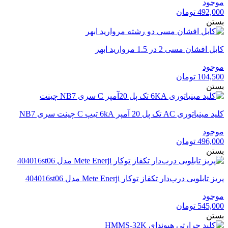
موجود
492,000
تومان
بستن
کابل افشان مسی 2 در 1.5 مروارید ابهر
موجود
104,500
تومان
بستن
کلید مینیاتوری AC تک پل 20 آمپر 6kA تیپ C چینت سری NB7
موجود
496,000
تومان
بستن
پریز تابلویی درب‌دار تکفاز توکار Mete Enerji مدل 404016st06
موجود
545,000
تومان
بستن