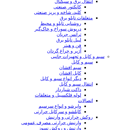
انتقال برق و سیگنال
کانکتور صنعتی
کلید، شاخه و پریز صنعتی
متعلقات تابلو برق
روشنایی تابلو و محیط
درپوش سوراخ و خاک‌گیر
ترانس جریان
لیبل تابلو برق
فن و هیتر
آژیر و چراغ گردان
سیم و کابل و تجهیزات جانبی
سیم و کابل
سیم افشان
کابل افشان
دیگر انواع سیم و کابل
انتقال سیم و کابل
داکت شیاردار
لوله فلکسیبل و متعلقات
اتصالات
وایرشو و انواع سرسیم
کابلشو و سرکابل حرارتی
روکش حرارتی و وارنیش
وارنیش حرارتی مصرف عمومی
وارنیش و روکش نسوز