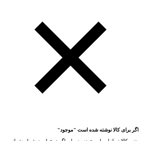
اگر برای کالا نوشته شده است "موجود"
یعنی کالا در انبار ما موجودست ولی اگر درخواست شما بیش از