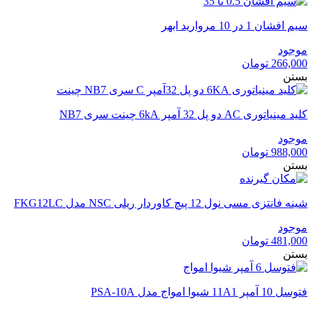
سیم افشان 1 در 10 مروارید ابهر
موجود
266,000
تومان
بستن
کلید مینیاتوری AC دو پل 32 آمپر 6kA چینت سری NB7
موجود
988,000
تومان
بستن
شینه فانتزی مسی نول 12 پیچ کاوردار ریلی NSC مدل FKG12LC
موجود
481,000
تومان
بستن
فتوسل 10 آمپر 11A1 شیوا امواج مدل PSA-10A