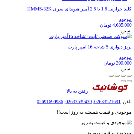
کلید حرارتی 1.6 تا 2.5 آمپر هیوندای سری HMMS-32K
موجود
4,685,000
تومان
بستن
پریز دیواری 5 شاخه 16 آمپر پارت
موجود
399,000
تومان
بستن
رفتن به بالا
تلفن
02633521691
,
02633539439
,
02691690986
موجودی و قیمت همیشه به روز است!!
موجودی و قیمت به‌روز