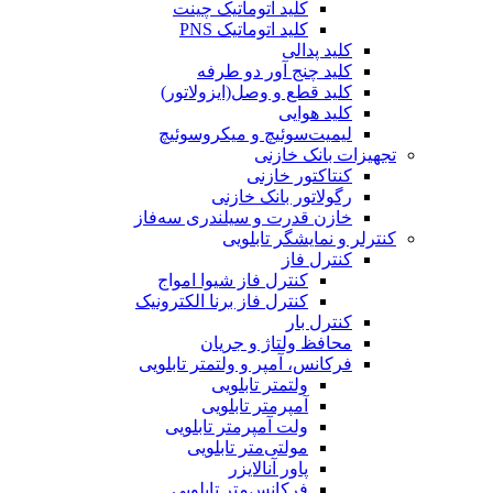
کلید اتوماتیک چینت
کلید اتوماتیک PNS
کلید پدالی
کلید چنج آور دو طرفه
کلید قطع و وصل(ایزولاتور)
کلید هوایی
لیمیت‌سوئیچ و میکروسوئیچ
تجهیزات بانک خازنی
کنتاکتور خازنی
رگولاتور بانک خازنی
خازن قدرت و سیلندری سه‌فاز
کنترلر و نمایشگر تابلویی
کنترل فاز
کنترل فاز شیوا امواج
کنترل فاز برنا الکترونیک
کنترل بار
محافظ ولتاژ و جریان
فرکانس، آمپر و ولتمتر تابلویی
ولتمتر تابلویی
آمپرمتر تابلویی
ولت آمپرمتر تابلویی
مولتی‌متر تابلویی
پاور آنالایزر
فرکانس‌متر تابلویی