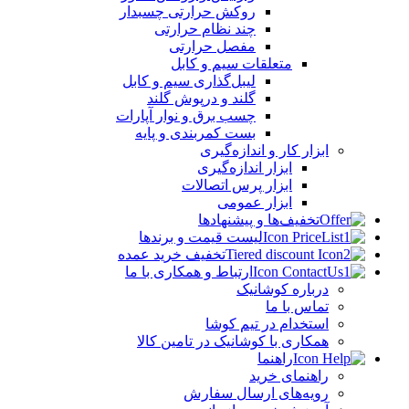
روکش حرارتی چسبدار
چند نظام حرارتی
مفصل حرارتی
متعلقات سیم و کابل
لیبل‌گذاری سیم و کابل
گلند و درپوش گلند
چسب برق و نوار آپارات
بست کمربندی و پایه
ابزار کار و اندازه‌گیری
ابزار اندازه‌گیری
ابزار پرس اتصالات
ابزار عمومی
تخفیف‌ها و پیشنهادها
لیست قیمت و برندها
تخفیف خرید عمده
ارتباط و همکاری با ما
درباره کوشانیک
تماس با ما
استخدام در تیم کوشا
همکاری با کوشانیک در تامین کالا
راهنما
راهنمای خرید
رویه‌های ارسال سفارش