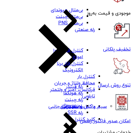
بی‌متال هیوندای
موجودی و قیمت به‌روز
بی‌متال چینت
بی‌متال PNS
رله صنعتی
تخفیف پلکانی
کنترل فاز شیوا
امواج
کنترل فاز برنا
الکترونیک
کنترل بار
محافظ ولتاژ و جریان
تنوع روش ارسال
رله فیندر
فرکانس، آمپر و ولتمتر
رله هونگفا
تابلویی
رله چینت
رله Seven
باکس و جعبه برق
سیم و کابل و تجهیزات جانبی
رله SSR
کلید کنترل
امکان صدور فاکتور رسمی
خدمات مشتریان