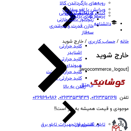
رویه‌های بازگرداندن کالا
ویرایش یا لغو سفارش
کنتاکتور خازنی
کنترلر و نمایشگر تابلویی
پرسش‌های پرتکرار
رگولاتور بانک خازنی
دانشنامه
خازن قدرت و سیلندری
سه‌فاز
خانه
/
حساب کاربری
/ خارج شوید
کلید حرارتی
اشنایدر
خارج شوید
کلید حرارتی
هیوندای
[woocommerce_logout]
کلید حرارتی چینت
کلید حرارتی PNS
بی‌متال
رفتن به بالا
تلفن
02633521691
,
02633539439
,
02691690986
موجودی و قیمت همیشه به روز است!!
کنترل فاز
تابلو، تقسیم و تجهیزات تابلو برق