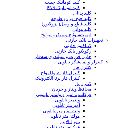
کلید اتوماتیک چینت
کلید اتوماتیک PNS
کلید پدالی
کلید چنج آور دو طرفه
کلید قطع و وصل(ایزولاتور)
کلید هوایی
لیمیت‌سوئیچ و میکروسوئیچ
تجهیزات بانک خازنی
کنتاکتور خازنی
رگولاتور بانک خازنی
خازن قدرت و سیلندری سه‌فاز
کنترلر و نمایشگر تابلویی
کنترل فاز
کنترل فاز شیوا امواج
کنترل فاز برنا الکترونیک
کنترل بار
محافظ ولتاژ و جریان
فرکانس، آمپر و ولتمتر تابلویی
ولتمتر تابلویی
آمپرمتر تابلویی
ولت آمپرمتر تابلویی
مولتی‌متر تابلویی
پاور آنالایزر
فرکانس‌متر تابلویی