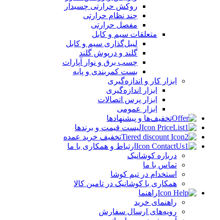
روکش حرارتی چسبدار
چند نظام حرارتی
مفصل حرارتی
متعلقات سیم و کابل
لیبل‌گذاری سیم و کابل
گلند و درپوش گلند
چسب برق و نوار آپارات
بست کمربندی و پایه
ابزار کار و اندازه‌گیری
ابزار اندازه‌گیری
ابزار پرس اتصالات
ابزار عمومی
تخفیف‌ها و پیشنهادها
لیست قیمت و برندها
تخفیف خرید عمده
ارتباط و همکاری با ما
درباره کوشانیک
تماس با ما
استخدام در تیم کوشا
همکاری با کوشانیک در تامین کالا
راهنما
راهنمای خرید
رویه‌های ارسال سفارش