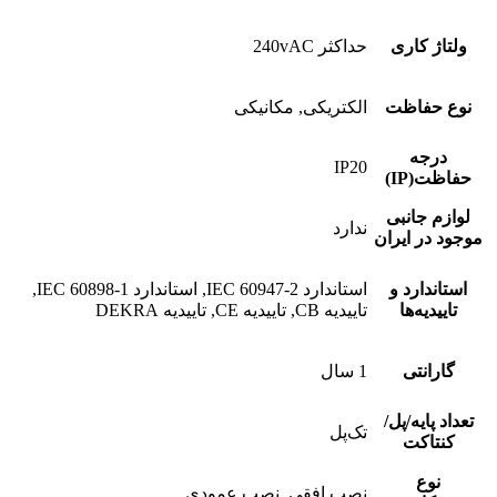
ولتاژ کاری
حداکثر 240vAC
نوع حفاظت
الکتریکی, مکانیکی
درجه
IP20
حفاظت(IP)
لوازم جانبی
ندارد
موجود در ایران
استاندارد و
استاندارد IEC 60947-2, استاندارد IEC 60898-1,
تاییدیه‌ها
تاییدیه CB, تاییدیه CE, تاییدیه DEKRA
گارانتی
1 سال
تعداد پایه/پل/
تک‌‌پل
کنتاکت
نوع
نصب افقی, نصب عمودی