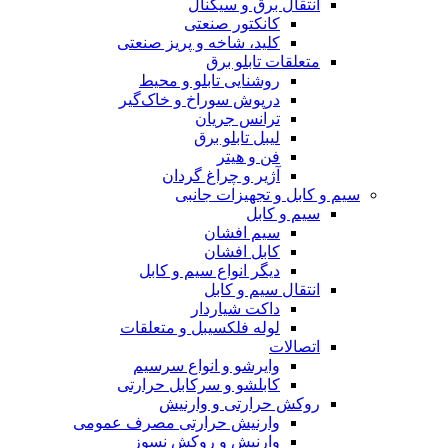
انتقال برق و سیگنال
کانکتور صنعتی
کلید، شاخه و پریز صنعتی
متعلقات تابلو برق
روشنایی تابلو و محیط
درپوش سوراخ و خاک‌گیر
ترانس جریان
لیبل تابلو برق
فن و هیتر
آژیر و چراغ گردان
سیم و کابل و تجهیزات جانبی
سیم و کابل
سیم افشان
کابل افشان
دیگر انواع سیم و کابل
انتقال سیم و کابل
داکت شیاردار
لوله فلکسیبل و متعلقات
اتصالات
وایرشو و انواع سرسیم
کابلشو و سرکابل حرارتی
روکش حرارتی و وارنیش
وارنیش حرارتی مصرف عمومی
وارنیش و روکش نسوز