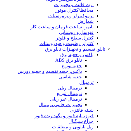
ارت فالت و تجهیزات
محافظ/کنترل موتور
ترموکنترلر و ترموستات
شمارش
تایمر، ساعت فرمان و ساعت کار
فتوسل و روشنایی
کنترل سطح و فلوتر
کنترلر رطوبت و هیدروستات
تابلو، تقسیم و تجهیزات تابلو برق
باکس و جعبه برق
تابلو برق ABS
جعبه توزیع
باکس، جعبه تقسیم و جعبه دوربین
جعبه شاسی
ترمینال
ترمینال ریلی
ترمینال توزیع
ترمینال غیر ریلی
تجهیزات جانبی ترمینال
شینه فانتزی
فیوز، پایه فیوز و نگهدارنده فیوز
چراغ سیگنال
ریل تابلویی و متعلقات