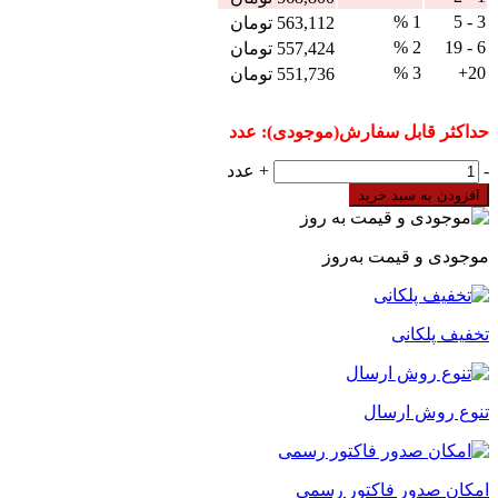
1 %
3 - 5
563,112
تومان
2 %
6 - 19
557,424
تومان
3 %
20+
551,736
تومان
حداکثر قابل سفارش(موجودی):
عدد
کلید
-
+
عدد
مینیاتوری
افزودن به سبد خرید
AC
تک
پل
موجودی و قیمت به‌روز
25
آمپر
6kA
تخفیف پلکانی
هیوندای
سری
HGD
عدد
تنوع روش ارسال
امکان صدور فاکتور رسمی