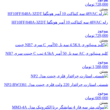
728,000
تومان
بستن
رله 48VAC سه کنتاکت 10 آمپر هونگفا HF10FF/048A-3ZDT
موجود
729,000
تومان
بستن
کلید مینیاتوری AC سه پل 50 آمپر 4.5kA تیپ C چینت سری NB7
موجود
1,588,000
تومان
بستن
شستی استارت چراغدار 220 ولت فلزی چینت مدل NP2-BW3361
موجود
609,000
تومان
بستن