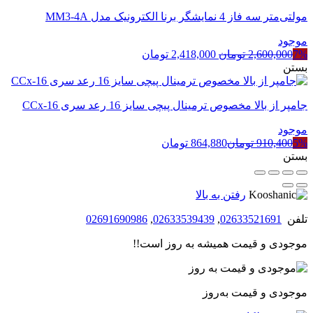
مولتی‌متر سه فاز 4 نمایشگر برنا الکترونیک مدل MM3-4A
موجود
قیمت
قیمت
7%
2,600,000
تومان
2,418,000
تومان
اصلی
فعلی
بستن
2,600,000 تومان
2,418,000 تومان
بود.
است.
جامپر از بالا مخصوص ترمینال پیچی سایز 16 رعد سری CCx-16
موجود
5%
910,400
تومان
864,880
تومان
بستن
رفتن به بالا
تلفن
02633521691
,
02633539439
,
02691690986
موجودی و قیمت همیشه به روز است!!
موجودی و قیمت به‌روز