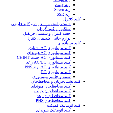
رله چینت
رله Seven
رله SSR
کلید کنترل
شستی استپ، استارت و کلید قارچی
سلکتور و کلید گردان
جعبه کنترل و شستی جرثقیل
لوازم جانبی کلیدهای کنترل
کلید مینیاتوری
کلید مینیاتوری AC اشنایدر
کلید مینیاتوری AC هیوندای
کلید مینیاتوری AC چینت CHINT
کلید مینیاتوری AC/DC رعد
کلید مینیاتوری AC برند PNS
کلید مینیاتوری DC
شینه و جامپر مینیاتوری
کلید نشتی‌جریان و محافظ‌جان
کلید محافظ‌جان هیوندای
کلید محافظ‌جان چینت
کلید محافظ‌جان رعد
کلید محافظ‌جان PNS
کلید اتوماتیک کمپکت
کلید اتوماتیک هیوندای