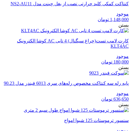
کنتاکت کمکی کلید حرارتی نصب از بغل چینت مدل NS2-AU11
موجود
1,148,000
تومان
بستن
کارت لامپ تست(چراغ سیگنال) 4 تایی AC کوشا الکترونیک
KLT4AC
موجود
180,000
تومان
بستن
پایه رله سه کنتاکت مخصوص رله‌های سری 6013 فیندر مدل 90.23
موجود
636,650
تومان
بستن
سنسور ترموستات 125 شیوا امواج
موجود